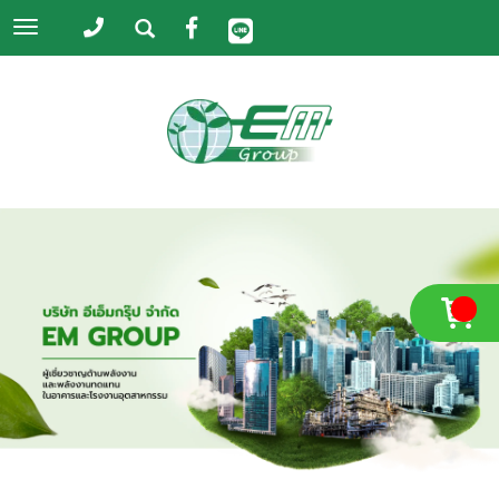
Toggle
navigation